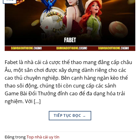
Fabet là nhà cái cá cược thể thao mang đẳng cấp châu
Âu, một sân chơi được xây dựng dành riêng cho các
cao thủ chuyên nghiệp. Bên cạnh hàng ngàn kèo thể
thao sôi động, chúng tôi còn cung cấp các sảnh
Game Bài Đổi Thưởng đỉnh cao để đa dạng hóa trải
nghiệm. Với […]
TIẾP TỤC ĐỌC
→
Đăng trong
Top nhà cái uy tín