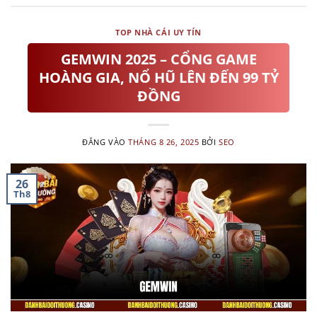
TOP NHÀ CÁI UY TÍN
GEMWIN 2025 – CỔNG GAME
HOÀNG GIA, NỔ HŨ LÊN ĐẾN 99 TỶ
ĐỒNG
ĐĂNG VÀO
THÁNG 8 26, 2025
BỞI
SEO
26
Th8