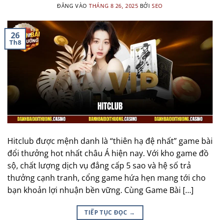
ĐĂNG VÀO
THÁNG 8 26, 2025
BỞI
SEO
26
Th8
Hitclub được mệnh danh là “thiên hạ đệ nhất” game bài
đổi thưởng hot nhất châu Á hiện nay. Với kho game đồ
sộ, chất lượng dịch vụ đẳng cấp 5 sao và hệ số trả
thưởng cạnh tranh, cổng game hứa hẹn mang tới cho
bạn khoản lợi nhuận bền vững. Cùng Game Bài […]
TIẾP TỤC ĐỌC
→