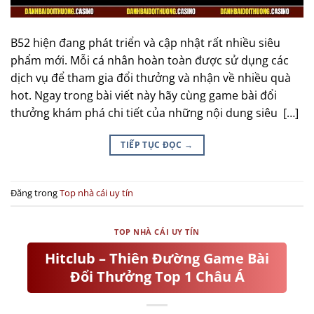
B52 hiện đang phát triển và cập nhật rất nhiều siêu
phẩm mới. Mỗi cá nhân hoàn toàn được sử dụng các
dịch vụ để tham gia đổi thưởng và nhận về nhiều quà
hot. Ngay trong bài viết này hãy cùng game bài đổi
thưởng khám phá chi tiết của những nội dung siêu […]
TIẾP TỤC ĐỌC
→
Đăng trong
Top nhà cái uy tín
TOP NHÀ CÁI UY TÍN
Hitclub – Thiên Đường Game Bài
Đổi Thưởng Top 1 Châu Á