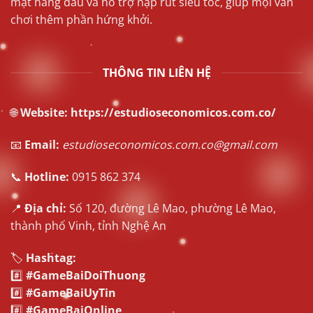
mật hàng đầu và hỗ trợ nạp rút siêu tốc, giúp mọi ván
chơi thêm phần hứng khởi.
THÔNG TIN LIÊN HỆ
🌐
Website:
https://estudioseconomicos.com.co/
📧
Email:
estudioseconomicos.com.co@gmail.com
📞
Hotline:
0915 862 374
📍
Địa chỉ:
Số 120, đường Lê Mao, phường Lê Mao,
thành phố Vinh, tỉnh Nghệ An
🏷️
Hashtag:
#️⃣
#GameBaiDoiThuong
#️⃣
#GameBaiUyTin
#️⃣
#GameBaiOnline