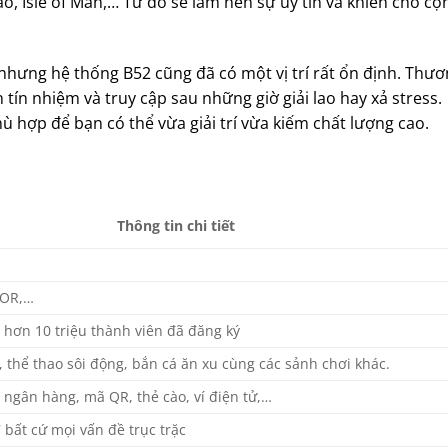
o, Isle of Man,… Từ đó sẽ làm nên sự uy tín và khiến cho cộ
hưng hệ thống B52 cũng đã có một vị trí rất ổn định. Thư
tín nhiệm và truy cập sau những giờ giải lao hay xả stress.
ù hợp để bạn có thể vừa giải trí vừa kiếm chất lượng cao.
Thông tin chi tiết
COR,…
 hơn 10 triệu thành viên đã đăng ký
, thể thao sôi động, bắn cá ăn xu cùng các sảnh chơi khác.
 ngân hàng, mã QR, thẻ cào, ví điện tử,…
bất cứ mọi vấn đề trục trặc