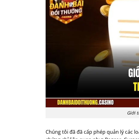
Giới 
Chúng tôi đã đã cấp phép quản lý các l