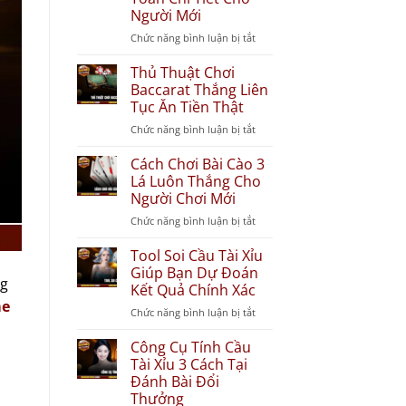
Sunwin
Người Mới
giả
mạo
Chức năng bình luận bị tắt
ở
–
Chiến
Cách
Lược
Thủ Thuật Chơi
nhận
Chơi
Baccarat Thắng Liên
biết
Poker
Tục Ăn Tiền Thật
trang
Online
Chức năng bình luận bị tắt
chính
ở
An
thức
Thủ
Toàn
Thuật
Cách Chơi Bài Cào 3
Chi
Chơi
Tiết
Lá Luôn Thắng Cho
Baccarat
Cho
Người Chơi Mới
Thắng
Người
Chức năng bình luận bị tắt
ở
Liên
Mới
Cách
Tục
Chơi
Tool Soi Cầu Tài Xỉu
Ăn
Bài
Tiền
Giúp Bạn Dự Đoán
ng
Cào
Thật
Kết Quả Chính Xác
3
e
Chức năng bình luận bị tắt
ở
Lá
Tool
Luôn
Soi
Công Cụ Tính Cầu
Thắng
Cầu
Cho
Tài Xỉu 3 Cách Tại
Tài
Người
Đánh Bài Đổi
Xỉu
Chơi
Thưởng
Giúp
Mới