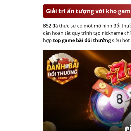
Giải trí ấn tượng với kho gam
B52 đã thực sự có một mô hình đổi thưở
cần hoàn tất quy trình tạo nickname chí
hợp
top game bài đổi thưởng
siêu hot